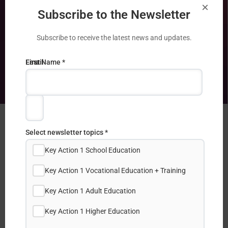
×
Subscribe to the Newsletter
Subscribe to receive the latest news and updates.
Email
First
Last Name *
Address
Name
*
*
Πρόσκληση 2024 – Πιστοποίηση με το
Select newsletter topics *
Χάρτη Erasmus (ECHE) Τριτοβάθμιας
Εκπαίδευσης.
Key Action 1 School Education
Erasmus +
Key Action 1 Vocational Education + Training
Key Action 1 Adult Education
Key Action 1 Higher Education