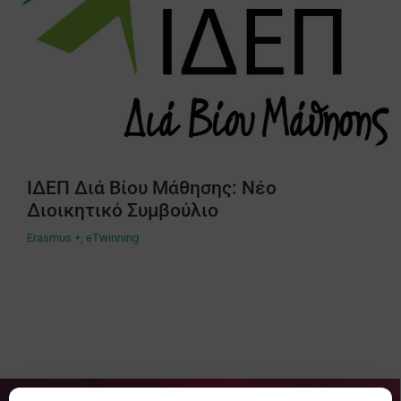
ΙΔΕΠ Διά Βίου Μάθησης: Νέο
Διοικητικό Συμβούλιο
Erasmus +
,
eTwinning