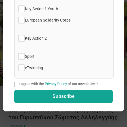
Key Action 1 Youth
European Solidarity Corps
Key Action 2
Sport
eTwinning
I agree with the
Privacy Policy
of our newsletter. *
ΙΔΕΠ Διά Βίου Μάθησης: Aνάληψη των
Subscribe
Ευρωπαϊκών Προγραμμάτων Erasmus+
για τη Νεολαία και του Προγράμματος
του Ευρωπαϊκού Σώματος Αλληλεγγύης
Erasmus +