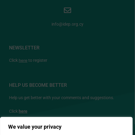
info@idep.org.cy
NEWSLETTER
Click
here
to register
HELP US BECOME BETTER
Help us get better with your comments and suggestions.
Click
here
We value your privacy