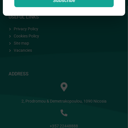
Subscribe
USEFUL LINKS
Privacy Policy
Cookies Policy
Site map
Vacancies
ADDRESS
2, Prodromou & Demetrakopoulou, 1090 Nicosia
+357 22448888