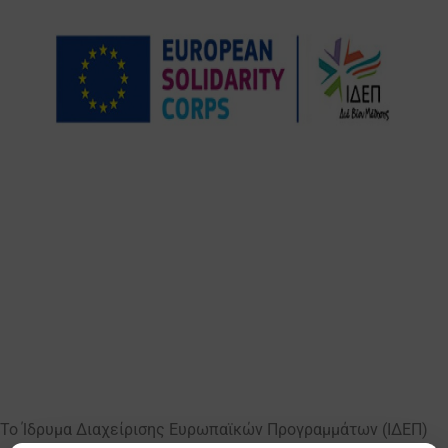
To Ίδρυμα Διαχείρισης Ευρωπαϊκών Προγραμμάτων (ΙΔΕΠ)