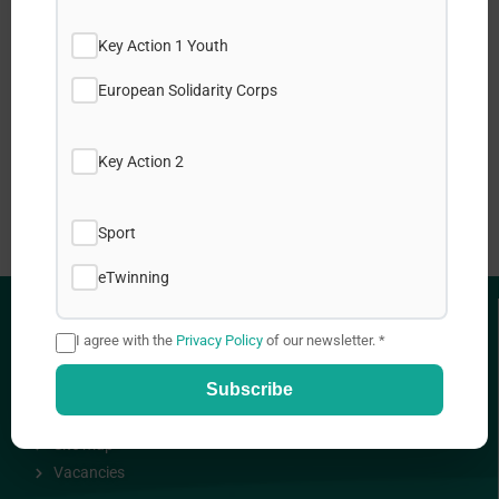
Key Action 1 Youth
X
European Solidarity Corps
LinkedIn
Key Action 2
WhatsApp
Sport
eTwinning
USEFUL LINKS
I agree with the
Privacy Policy
of our newsletter. *
Privacy Policy
Subscribe
Cookies Policy
Site map
Vacancies