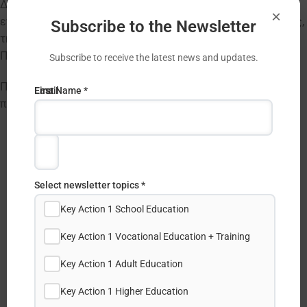
Διά Βίου Μάθησης πραγματοποίησε διαδικτυακή
×
ενημερωτική Ημερίδα για το Ευρωπαϊκό Σώμα Αλληλεγγύης,
Subscribe to the Newsletter
την Δευτέρα 18 Δεκεμβρίου 2023, σχετικά με την Υποβολή
Προτάσεων για το 2024.
Subscribe to receive the latest news and updates.
Πιο κάτω μπορείτε να βρείτε τους συνδέσμους για
Email
First
Last Name *
πρόσβαση στη σχετική παρουσίαση και
μαγνητοσκόπηση
.
Address
Name
*
*
Select newsletter topics *
Key Action 1 School Education
Key Action 1 Vocational Education + Training
Share this post:
Key Action 1 Adult Education
Key Action 1 Higher Education
Facebook