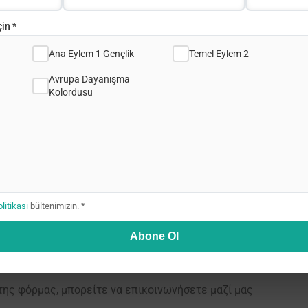
in *
α Έργα σας και να μοιραστείτε τις εμπειρίες σας από το Eras
Ana Eylem 1 Gençlik
Temel Eylem 2
Avrupa Dayanışma
λώσεις σε 60 χώρες. Φέτος μπορούν να γίνουν ακόμη περισσ
Kolordusu
τα φετινά Erasmus Days δηλώστε την εκδήλωσή σας στην
ι συμπληρώνετε τις πληροφορίες για την εκδήλωσή σας: την
olitikası
bültenimizin. *
ας, το είδος της, τη θεματική της, πότε θα γίνει, ανάρτηση
Abone Ol
δήλωση που έχετε αναφέρει και θα λάβετε email επιβεβαίωσ
ης φόρμας, μπορείτε να επικοινωνήσετε μαζί μας