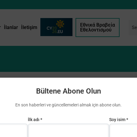
Εθνικά Βραβεία
r
İlanlar
İletişim
Εθελοντισμού
Bültene Abone Olun
En son haberleri ve güncellemeleri almak için abone olun.
İlk adı *
Soy isim *