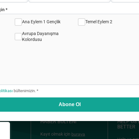
in *
Ana Eylem 1 Gençlik
Temel Eylem 2
Avrupa Dayanışma
Kolordusu
olitikası
bültenimizin. *
Abone Ol
HABER BÜLTENİ
HELP US
BETTER
Kayıt olmak için
buraya
ou &