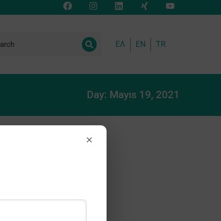
ΕΛ
EN
TR
Day: Mayıs 19, 2021
×