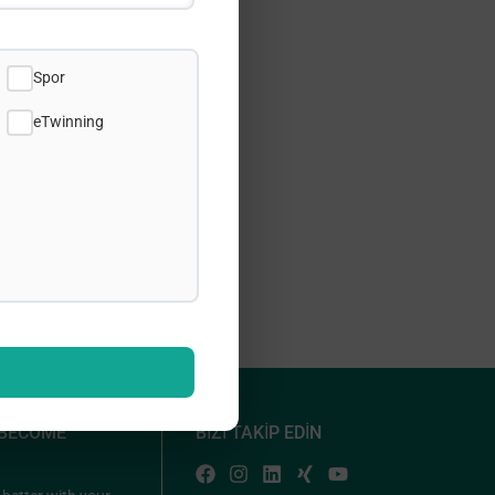
Spor
eTwinning
 BECOME
BİZİ TAKİP EDİN