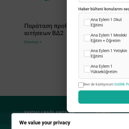
Haber bülteni konularını seç
Ana Eylem 1 Okul
Παράταση προθεσμίας για υποβολή
Eğitimi
αιτήσεων ΒΔ2
Ana Eylem 1 Mesleki
Eğitim + Öğretim
Erasmus +
Ana Eylem 1 Yetişkin
Eğitimi
Ana Eylem 1
Yükseköğretim
Ben de katılıyorum
Gizlilik P
FAYDALI BAĞLANTILAR
ADRES
We value your privacy
Gizlilik Politikası
2, Prodrom