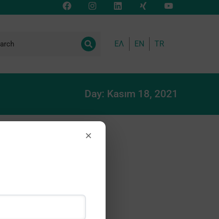
ΕΛ
EN
TR
Day: Kasım 18, 2021
×