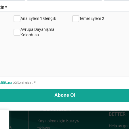
in *
Ana Eylem 1 Gençlik
Temel Eylem 2
Avrupa Dayanışma
Kolordusu
olitikası
bültenimizin. *
Abone Ol
HABER BÜLTENİ
HELP US
BETTER
Kayıt olmak için
buraya
ou &
Help us get
oulou,
tıklayın