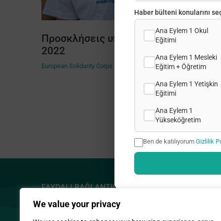
Haber bülteni konularını seç
Ana Eylem 1 Okul
Προσκλήσεις υποβολής προτάσεων
Eğitimi
2022
Ana Eylem 1 Mesleki
European Solidarity Corps
Eğitim + Öğretim
Ana Eylem 1 Yetişkin
Eğitimi
Ana Eylem 1
Yükseköğretim
Ben de katılıyorum
Gizlilik P
FAYDALI BAĞLANTILAR
ADRES
We value your privacy
Gizlilik Politikası
2, Prodrom
Demetrakop
Çerez Politikamız