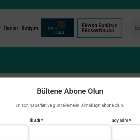
Εθνικά Βραβεία
r
İlanlar
İletişim
Εθελοντισμού
Bültene Abone Olun
En son haberleri ve güncellemeleri almak için abone olun.
İlk adı *
Soy isim *