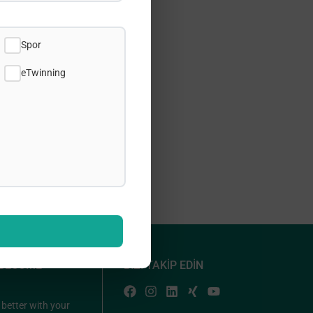
Spor
eTwinning
 BECOME
BİZİ TAKİP EDİN
 better with your