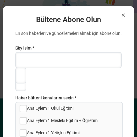
×
Bültene Abone Olun
Πρόσκληση 2022 – Πιστοποίηση/
Ανανέωση του Χάρτη Erasmus (ECHE)
En son haberleri ve güncellemeleri almak için abone olun.
Erasmus +
E-
İlk
Soy isim *
posta
adı
Adresi
*
*
Haber bülteni konularını seçin *
Ana Eylem 1 Okul Eğitimi
FAYDALI BAĞLANTILAR
Ana Eylem 1 Mesleki Eğitim + Öğretim
Gizlilik Politikası
Ana Eylem 1 Yetişkin Eğitimi