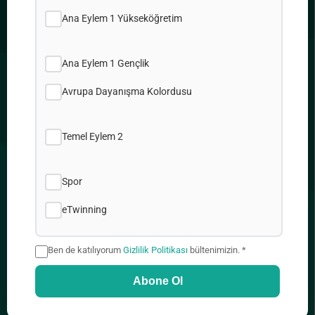
Çerez Politikamız
Site Haritası
Ana Eylem 1 Yükseköğretim
İşler
Ana Eylem 1 Gençlik
Avrupa Dayanışma Kolordusu
ADRES
Temel Eylem 2
2, Prodromou & Demetrakopoulou, 1090 Nicosia
Spor
eTwinning
+357 22448888
Ben de katılıyorum
Gizlilik Politikası
bültenimizin. *
Abone Ol
info@idep.org.cy