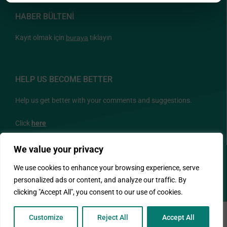
HABER BÜLTENİ
Kayıt olmak için
buraya
tıklayın
HELP US BECOME BETTER
Help us get better with your comments and suggestions.
Click
here
We value your privacy
BİZİ TAKİP EDİN
We use cookies to enhance your browsing experience, serve
personalized ads or content, and analyze our traffic. By
clicking "Accept All", you consent to our use of cookies.
Customize
Reject All
Accept All
© Copyright 2026 - ΙΔΕΠ - Designed and Developed by NETinfo PLC.