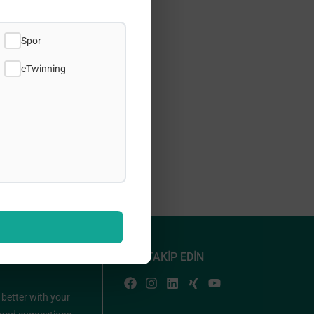
Spor
eTwinning
 BECOME
BİZİ TAKİP EDİN
 better with your