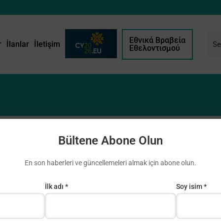
Εθνικά Βραβεία
r
İlanlar
İletişim
Εθελοντισμού
Bültene Abone Olun
En son haberleri ve güncellemeleri almak için abone olun.
İlk adı *
Soy isim *