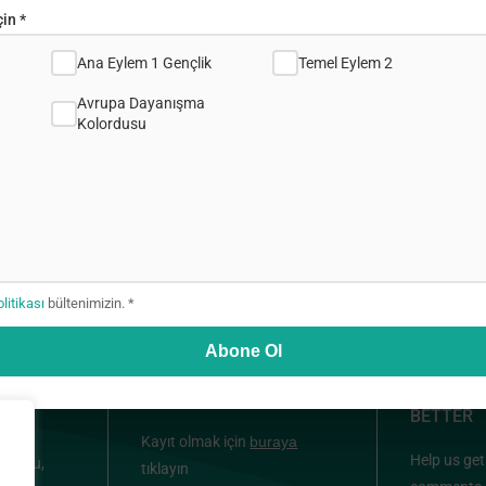
in *
Ana Eylem 1 Gençlik
Temel Eylem 2
Avrupa Dayanışma
Kolordusu
olitikası
bültenimizin. *
Abone Ol
HABER BÜLTENİ
HELP US
BETTER
Kayıt olmak için
buraya
ou &
Help us get
oulou,
tıklayın
ia