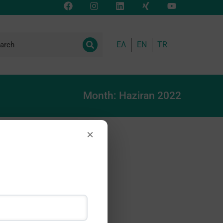
ΕΛ
EN
TR
Month: Haziran 2022
×