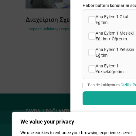
Haber bülteni konularını seç
Ana Eylem 1 Okul
Διαχείριση Σχεδίων
Eğitimi
European Solidarity Corps
Ana Eylem 1 Mesleki
Eğitim + Öğretim
Ana Eylem 1 Yetişkin
Eğitimi
Ana Eylem 1
Yükseköğretim
Ben de katılıyorum
Gizlilik P
FAYDALI BAĞLANTILAR
ADRES
We value your privacy
Gizlilik Politikası
2, Prodrom
Demetrakop
Çerez Politikamız
We use cookies to enhance your browsing experience, serve
1090 Nicos