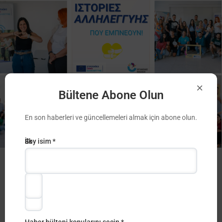
×
Bültene Abone Olun
En son haberleri ve güncellemeleri almak için abone olun.
E-
İlk
Soy isim *
posta
adı
Ιστορίες Αλληλεγγύης που ενέπνευσαν!
Adresi
*
*
European Solidarity Corps
Haber bülteni konularını seçin *