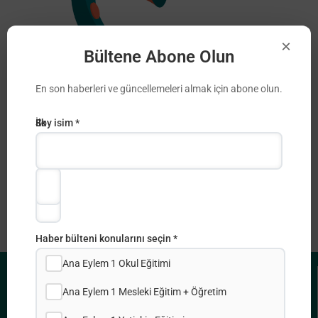
×
Bültene Abone Olun
Πρόσκληση υποβολής αιτήσεων για
En son haberleri ve güncellemeleri almak için abone olun.
συμμετοχή σε δραστηριότητες
κατάρτισης και δικτύωσης (TCA Youth
E-
İlk
Soy isim *
– NET)
posta
adı
Erasmus +
Adresi
*
*
Haber bülteni konularını seçin *
Ana Eylem 1 Okul Eğitimi
Ana Eylem 1 Mesleki Eğitim + Öğretim
FAYDALI BAĞLANTILAR