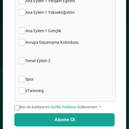
Ana Eylem 1 Yetişkin Eğitimi
Gizlilik Politikası
Çerez Politikamız
Ana Eylem 1 Yükseköğretim
Site Haritası
İşler
Ana Eylem 1 Gençlik
Avrupa Dayanışma Kolordusu
ADRES
Temel Eylem 2
2, Prodromou & Demetrakopoulou, 1090 Nicosia
Spor
eTwinning
+357 22448888
Ben de katılıyorum
Gizlilik Politikası
bültenimizin. *
Abone Ol
info@idep.org.cy