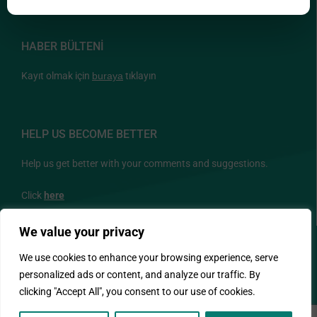
HABER BÜLTENİ
Kayıt olmak için
buraya
tıklayın
HELP US BECOME BETTER
Help us get better with your comments and suggestions.
Click
here
We value your privacy
BİZİ TAKİP EDİN
We use cookies to enhance your browsing experience, serve
personalized ads or content, and analyze our traffic. By
clicking "Accept All", you consent to our use of cookies.