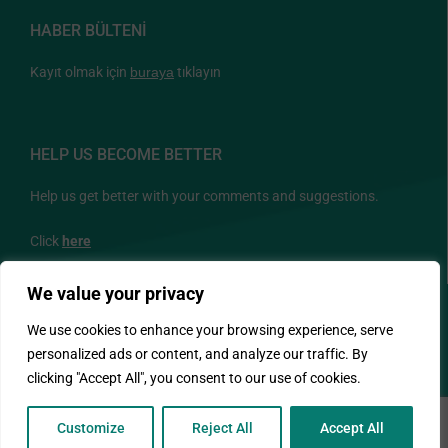
HABER BÜLTENİ
Kayıt olmak için
buraya
tıklayın
HELP US BECOME BETTER
Help us get better with your comments and suggestions.
Click
here
We value your privacy
BİZİ TAKİP EDİN
We use cookies to enhance your browsing experience, serve
personalized ads or content, and analyze our traffic. By
clicking "Accept All", you consent to our use of cookies.
Customize
Reject All
Accept All
© Copyright 2026 - ΙΔΕΠ - Designed and Developed by NETinfo PLC.