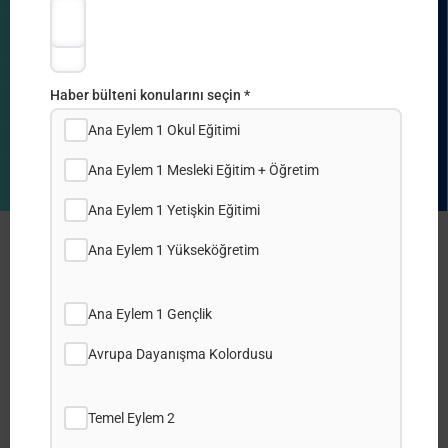
*
Haber bülteni konularını seçin *
Ana Eylem 1 Okul Eğitimi
Ana Eylem 1 Mesleki Eğitim + Öğretim
Ana Eylem 1 Yetişkin Eğitimi
Διαδικτυακές Ημερίδες Ενημέρωσης
Ana Eylem 1 Yükseköğretim
για την Υποβολή Αιτήσεων για τα
Σχέδια Βασικής Δράσης 2
Ana Eylem 1 Gençlik
Erasmus +
Avrupa Dayanışma Kolordusu
Temel Eylem 2