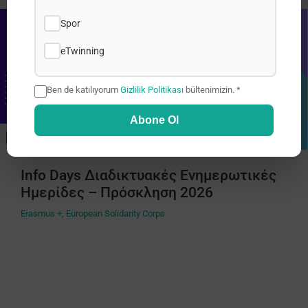
Spor
eTwinning
Ben de katılıyorum
Gizlilik Politikası
bültenimizin. *
Abone Ol
Info Days Διαδικτυακές Ενημερωτικές
Ημερίδες – Πρόσκληση 2026
Erasmus +
,
European Solidarity Corps