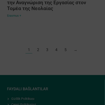
την Αναγνώριση της Εργασίας στον
Τομέα της Νεολαίας
Erasmus +
1
2
3
4
5
→
FAYDALI BAĞLANTILAR
Gizlilik Politikası
Çerez Politikamız