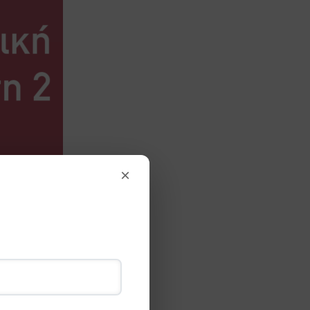
×
 και 16