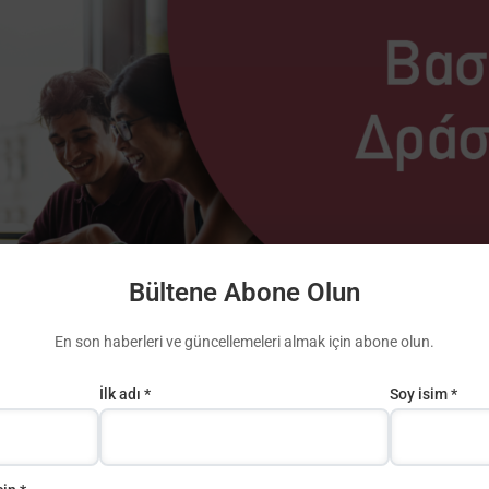
Bültene Abone Olun
En son haberleri ve güncellemeleri almak için abone olun.
ης 2 – Πρόσκληση 2024
İlk adı *
Soy isim *
ης διοργανώνει ενημερωτικές
διαδικτυακές
Ημερίδες,
στις 15
ολή προτάσεων
Βασικής Δράσης 2 για επιχορήγηση.