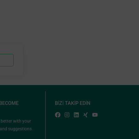
 BECOME
BİZİ TAKİP EDİN
 better with your
and suggestions.