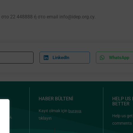
το 22 448888 ή στο email info@idep.org.cy.
LinkedIn
WhatsApp
HABER BÜLTENİ
HELP US
BETTER
Kayıt olmak için
buraya
ou &
Help us get
oulou,
tıklayın
ia
comments 