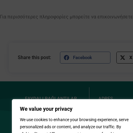
Για περισσότερες πληροφορίες μπορείτε να επικοινωνήσετε σ
Share this post:
Facebook
X
FAYDALI BAĞLANTILAR
ADRES
We value your privacy
Gizlilik Politikası
2, Prodrom
Demetrakop
Çerez Politikamız
We use cookies to enhance your browsing experience, serve
1090 Nicos
Site Haritası
personalized ads or content, and analyze our traffic. By