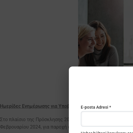
Ημερίδες Ενημέρωσης για Υποβολή Αιτήσεων Βασικής Δράσ
E-posta Adresi *
Στο πλαίσιο της Πρόσκλησης 2024, το ΙΔΕΠ Διά Βίου Μάθησ
Φεβρουαρίου 2024, για παροχή οδηγιών σχετικά με την
υποβ