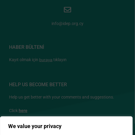
info@idep.org.cy
HABER BÜLTENİ
Kayıt olmak için
buraya
tıklayın
HELP US BECOME BETTER
Help us get better with your comments and suggestions.
Click
here
We value your privacy