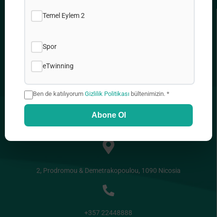
Temel Eylem 2
FAYDALI BAĞLANTILAR
Spor
Gizlilik Politikası
Çerez Politikamız
eTwinning
Site Haritası
İşler
Ben de katılıyorum
Gizlilik Politikası
bültenimizin. *
Abone Ol
ADRES
2, Prodromou & Demetrakopoulou, 1090 Nicosia
+357 22448888