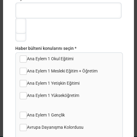
posta
adı
Adresi
*
*
Share this post:
Haber bülteni konularını seçin *
Facebook
Ana Eylem 1 Okul Eğitimi
Ana Eylem 1 Mesleki Eğitim + Öğretim
X
Ana Eylem 1 Yetişkin Eğitimi
LinkedIn
Ana Eylem 1 Yükseköğretim
WhatsApp
Ana Eylem 1 Gençlik
Avrupa Dayanışma Kolordusu