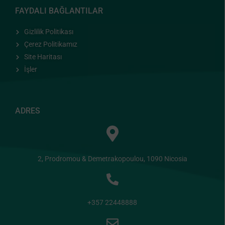
FAYDALI BAĞLANTILAR
Gizlilik Politikası
Çerez Politikamız
Site Haritası
İşler
ADRES
2, Prodromou & Demetrakopoulou, 1090 Nicosia
+357 22448888