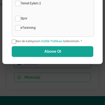
Temel Eylem 2
ισότιμης πρόσβασης των νέων σε ευκαιρίες.
Spor
Share this post:
eTwinning
Facebook
Ben de katılıyorum
Gizlilik Politikası
bültenimizin. *
X
Abone Ol
LinkedIn
WhatsApp