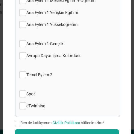
Ana Eylem 1 Mesleki Eğitim + Öğretim
υποστήριξη και προώθηση ενημερωτικών εκδηλώσεων,
εκπαιδευτικών προγραμμάτων, σεμιναρίων και διαλέξεων.
Ana Eylem 1 Yetişkin Eğitimi
Ana Eylem 1 Yükseköğretim
Share this post:
Ana Eylem 1 Gençlik
Facebook
Avrupa Dayanışma Kolordusu
X
Temel Eylem 2
LinkedIn
Spor
WhatsApp
eTwinning
Ben de katılıyorum
Gizlilik Politikası
bültenimizin. *