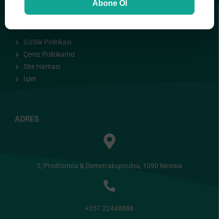
Abone Ol
FAYDALI BAĞLANTILAR
Gizlilik Politikası
Çerez Politikamız
Site Haritası
İşler
ADRES
2, Prodromou & Demetrakopoulou, 1090 Nicosia
+357 22448888