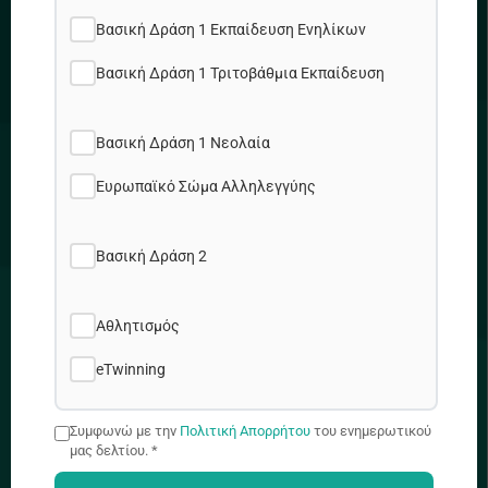
Πολιτική Απορρήτου
Βασική Δράση 1 Εκπαίδευση Ενηλίκων
Πολιτική Cookies
Χάρτης Ιστοτόπου
Βασική Δράση 1 Τριτοβάθμια Εκπαίδευση
Θέσεις εργασίας
Βασική Δράση 1 Νεολαία
ΔΙΕΥΘΥΝΣΗ
Ευρωπαϊκό Σώμα Αλληλεγγύης
Βασική Δράση 2
Προδρόμου & Δημητρακοπούλου 2, 1090 Λ/σια
Αθλητισμός
eTwinning
+357 22448888
Συμφωνώ με την
Πολιτική Απορρήτου
του ενημερωτικού
μας δελτίου. *
info@idep.org.cy