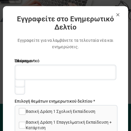
×
Εγγραφείτε στο Ενημερωτικό
Δελτίο
Πρόσκληση για υποβολή αιτήσεων για
συμμετοχή σε διαδικτυακά σεμινάρια
Εγγραφείτε για να λαμβάνετε τα τελευταία νέα και
επαφών και άλλες εκπαιδευτικές
ενημερώσεις.
δραστηριότητες
Ηλεκτρονικό
Όνομα
Επώνυμο *
Erasmus +
ταχυδρομείο
*
*
Επιλογή θεμάτων ενημερωτικού δελτίου *
Βασική Δράση 1 Σχολική Εκπαίδευση
ΧΡΗΣΙΜΟΙ ΣΥΝΔΕΣΜΟΙ
Βασική Δράση 1 Επαγγελματική Εκπαίδευση +
Κατάρτιση