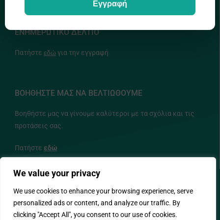
Εγγραφή
ΕΝΗΜΕΡΩΤΙΚΟ ΔΕΛΤΙΟ
Πατήστε
εδώ
για την εγγραφή
ΒΟΗΘΗΣΤΕ ΜΑΣ ΝΑ ΒΕΛΤΙΩΘΟΥΜΕ
Βοηθήστε μας να γίνουμε καλύτεροι με τα σχόλια και τις
προτάσεις σας.
Πατήστε
εδώ
We value your privacy
ΑΚΟΛΟΥΘΗΣΤΕ ΜΑΣ
We use cookies to enhance your browsing experience, serve
personalized ads or content, and analyze our traffic. By
clicking "Accept All", you consent to our use of cookies.