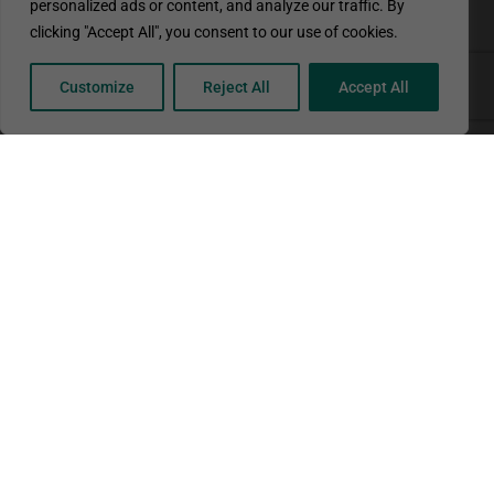
personalized ads or content, and analyze our traffic. By
clicking "Accept All", you consent to our use of cookies.
Customize
Reject All
Accept All
Ενημερωτικές Διαδικτυακές Συναντήσεις για
τον 2ο Γύρο Αιτήσεων για το Ευρωπαϊκό Σώμα
Αλληλεγγύης
Erasmus +
,
European Solidarity Corps
30/07/2026
To ΙΔΕΠ Διά Βίου Μάθησης…
Περισσότερα