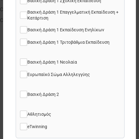
Βασική Δράση 1 Σχολική Εκπαίδευση
Cooperation partnerships in higher education (KA220-HED)
Βασική Δράση 1 Επαγγελματική Εκπαίδευση +
Κατάρτιση
Cooperation partnerships in youth (KA220-YOU)
Βασική Δράση 1 Εκπαίδευση Ενηλίκων
Βασική Δράση 1 Τριτοβάθμια Εκπαίδευση
Share this post:
Βασική Δράση 1 Νεολαία
Facebook
Ευρωπαϊκό Σώμα Αλληλεγγύης
X
Βασική Δράση 2
LinkedIn
Αθλητισμός
eTwinning
WhatsApp