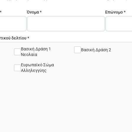
*
Όνομα *
Επώνυμο *
ικού δελτίου *
Βασική Δράση 1
Βασική Δράση 2
Νεολαία
Ευρωπαϊκό Σώμα
Αλληλεγγύης
για το έτος 2023
είναι πλέον διαθέσιμος και μπορείτε να αν
ει το πρόγραμμα για υλοποίηση Έργων Αλληλεγγύης και προσ