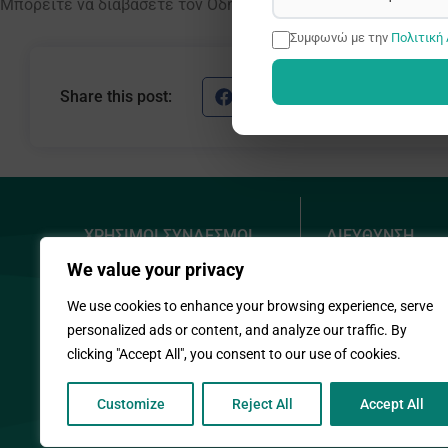
Μπορείτε να διαβάσετε τον Οδηγό
εδώ
.
Συμφωνώ με την
Πολιτική
Share this post:
Facebook
X
ΧΡΗΣΙΜΟΙ ΣΥΝΔΕΣΜΟΙ
ΔΙΕΥΘΥΝΣΗ
We value your privacy
Πολιτική Απορρήτου
Προδρόμου
Δημητρακοπ
Πολιτική Cookies
We use cookies to enhance your browsing experience, serve
1090 Λ/σια
Χάρτης Ιστοτόπου
personalized ads or content, and analyze our traffic. By
Θέσεις εργασίας
clicking "Accept All", you consent to our use of cookies.
+357 22448
info@idep.o
Customize
Reject All
Accept All