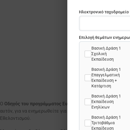
Ηλεκτρονικό ταχυδρομείο 
Επιλογή θεμάτων ενημερωτ
Βασική Δράση 1
Σχολική
Εκπαίδευση
Βασική Δράση 1
Επαγγελματική
Εκπαίδευση +
Κατάρτιση
Βασική Δράση 1
Εκπαίδευση
Ο
Οδηγός του προγράμματος Ευρωπαϊκό Σώμα Αλληλεγγύης
Ενηλίκων
αυτόν, για να ενημερωθείτε για τις ευκαιρίες που προσφέρ
Βασική Δράση 1
Εθελοντισμού.
Τριτοβάθμια
Εκπαίδευση