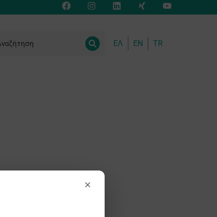
ΕΛ
EN
TR
×