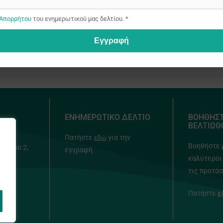
 Απορρήτου
του ενημερωτικού μας δελτίου. *
Εγγραφή
LinkedIn
WhatsApp
ΕΝΗΜΕΡΩΤΙΚΟ ΔΕΛΤΙΟ
ΒΟΗΘΗΣΤ
ΒΕΛΤΙΩΘ
Πατήστε
εδώ
για την
 &
Βοηθήστε 
ούλου 2,
εγγραφή
καλύτεροι 
τις προτάσ
888
Πατήστε
ε
rg.cy