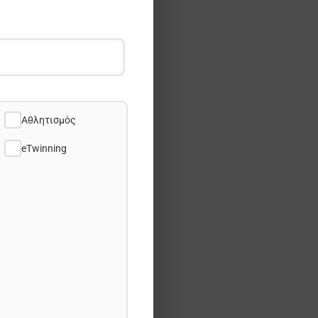
Αθλητισμός
eTwinning
ατρέξετε σε
φοράς