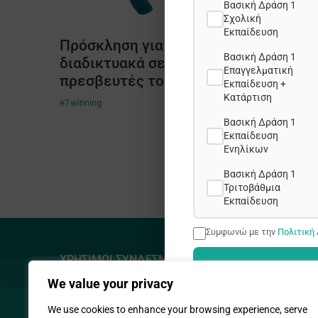
Βασική Δράση 1
Σχολική
Εκπαίδευση
Πρόσκληση για συμμετοχή σε
Βασική Δράση 1
διαδικτυακά σεμινάρια από
Επαγγελματική
πρεσβευτές του eTwinning
Εκπαίδευση +
Κατάρτιση
eTwinning
Βασική Δράση 1
Εκπαίδευση
Ενηλίκων
Βασική Δράση 1
Τριτοβάθμια
Εκπαίδευση
Συμφωνώ με την
Πολιτική
ΧΡΗΣΙΜΟΙ ΣΥΝΔΕΣΜΟΙ
ΔΙΕΥΘΥΝΣΗ
We value your privacy
Πολιτική Απορρήτου
Προδρόμου
Δημητρακοπ
Πολιτική Cookies
We use cookies to enhance your browsing experience, serve
1090 Λ/σια