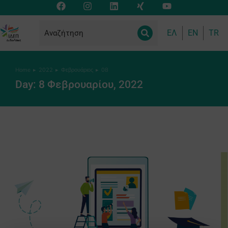
ΕΛ
EN
TR
Home
2022
Φεβρουάριος
08
You are here:
Day: 8 Φεβρουαρίου, 2022