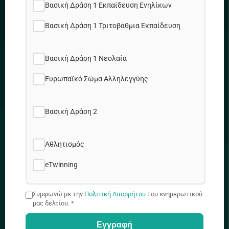
Πολιτική Cookies
Βασική Δράση 1 Εκπαίδευση Ενηλίκων
Χάρτης Ιστοτόπου
Βασική Δράση 1 Τριτοβάθμια Εκπαίδευση
Θέσεις εργασίας
Βασική Δράση 1 Νεολαία
ΔΙΕΥΘΥΝΣΗ
Ευρωπαϊκό Σώμα Αλληλεγγύης
Βασική Δράση 2
Προδρόμου & Δημητρακοπούλου 2, 1090 Λ/σια
Αθλητισμός
+357 22448888
eTwinning
Συμφωνώ με την
Πολιτική Απορρήτου
του ενημερωτικού
μας δελτίου. *
info@idep.org.cy
Εγγραφή