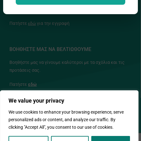
ΕΝΗΜΕΡΩΤΙΚΟ ΔΕΛΤΙΟ
Πατήστε
εδώ
για την εγγραφή
ΒΟΗΘΗΣΤΕ ΜΑΣ ΝΑ ΒΕΛΤΙΩΘΟΥΜΕ
Βοηθήστε μας να γίνουμε καλύτεροι με τα σχόλια και τις
προτάσεις σας.
Πατήστε
εδώ
We value your privacy
ΑΚΟΛΟΥΘΗΣΤΕ ΜΑΣ
We use cookies to enhance your browsing experience, serve
personalized ads or content, and analyze our traffic. By
clicking "Accept All", you consent to our use of cookies.