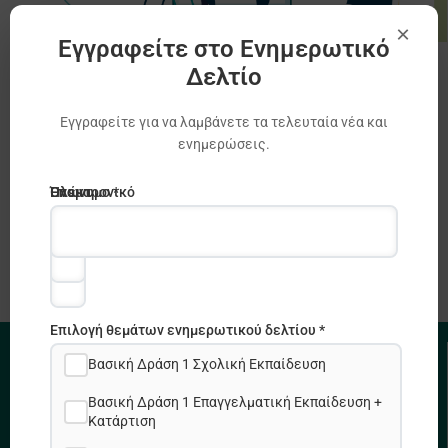
×
Εγγραφείτε στο Ενημερωτικό
Δελτίο
Διαδικτυακή Συνάντηση Πρυτάνεων
των Κυπριακών ΑΕΙ με το ΙΔΕΠ Διά Βίου
Εγγραφείτε για να λαμβάνετε τα τελευταία νέα και
Μάθησης για τη συμμετοχή στη Διεθνή
ενημερώσεις.
Κινητικότητα, Πρόγραμμα Erasmus +
Erasmus +
Ηλεκτρονικό
Όνομα
Επώνυμο *
ταχυδρομείο
*
*
Επιλογή θεμάτων ενημερωτικού δελτίου *
Βασική Δράση 1 Σχολική Εκπαίδευση
ΧΡΗΣΙΜΟΙ ΣΥΝΔΕΣΜΟΙ
Βασική Δράση 1 Επαγγελματική Εκπαίδευση +
Κατάρτιση
Πολιτική Απορρήτου