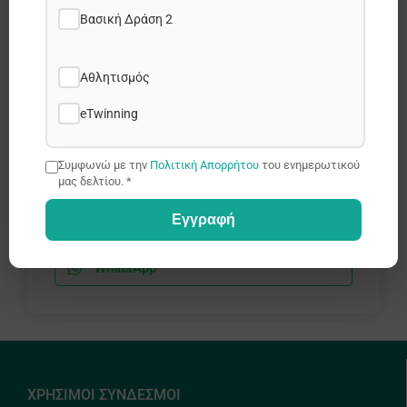
Βασική Δράση 2
Share this post:
Αθλητισμός
Facebook
eTwinning
X
Συμφωνώ με την
Πολιτική Απορρήτου
του ενημερωτικού
μας δελτίου. *
LinkedIn
Εγγραφή
WhatsApp
ΧΡΗΣΙΜΟΙ ΣΥΝΔΕΣΜΟΙ