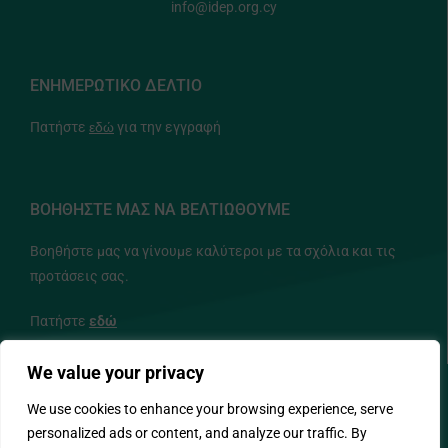
info@idep.org.cy
ΕΝΗΜΕΡΩΤΙΚΟ ΔΕΛΤΙΟ
Πατήστε
εδώ
για την εγγραφή
ΒΟΗΘΗΣΤΕ ΜΑΣ ΝΑ ΒΕΛΤΙΩΘΟΥΜΕ
Βοηθήστε μας να γίνουμε καλύτεροι με τα σχόλια και τις
προτάσεις σας.
Πατήστε
εδώ
We value your privacy
ΑΚΟΛΟΥΘΗΣΤΕ ΜΑΣ
We use cookies to enhance your browsing experience, serve
personalized ads or content, and analyze our traffic. By