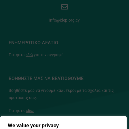
info@idep.org.cy
ΕΝΗΜΕΡΩΤΙΚΟ ΔΕΛΤΙΟ
Πατήστε
εδώ
για την εγγραφή
ΒΟΗΘΗΣΤΕ ΜΑΣ ΝΑ ΒΕΛΤΙΩΘΟΥΜΕ
Βοηθήστε μας να γίνουμε καλύτεροι με τα σχόλια και τις
προτάσεις σας.
Πατήστε
εδώ
We value your privacy