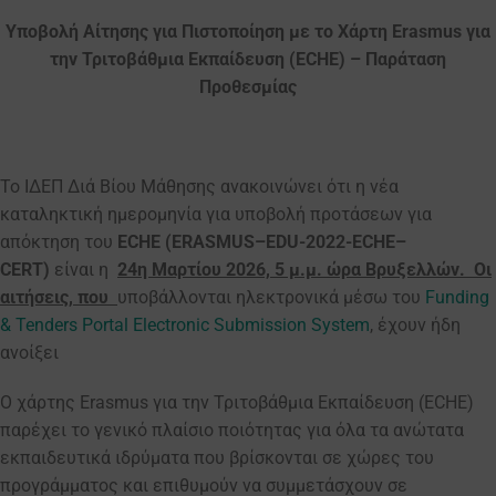
Υποβολή Αίτησης για Πιστοποίηση με το Χάρτη
Erasmus
για
την Τριτοβάθμια Εκπαίδευση (
ECHE
) – Παράταση
Προθεσμίας
Το ΙΔΕΠ Διά Βίου Μάθησης ανακοινώνει ότι η νέα
καταληκτική ημερομηνία για υποβολή προτάσεων για
απόκτηση του
ECHE
(
ERASMUS
–
EDU
-2022-
ECHE
–
CERT
)
είναι η
24η Μαρτίου 2026, 5 μ.μ. ώρα Βρυξελλών.
Οι
αιτήσεις, που
υποβάλλονται ηλεκτρονικά μέσω του
Funding
& Tenders Portal Electronic Submission System
, έχουν ήδη
ανοίξει
Ο χάρτης Erasmus για την Τριτοβάθμια Εκπαίδευση (ECHE)
παρέχει το γενικό πλαίσιο ποιότητας για όλα τα ανώτατα
εκπαιδευτικά ιδρύματα που βρίσκονται σε χώρες του
προγράμματος και επιθυμούν να συμμετάσχουν σε