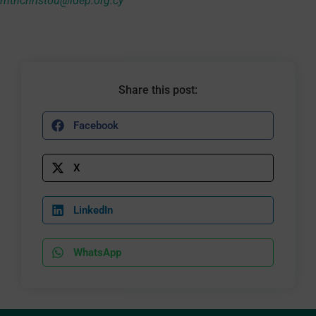
mthchristou
@
idep
.
org
.
cy
Share this post:
Facebook
X
LinkedIn
WhatsApp