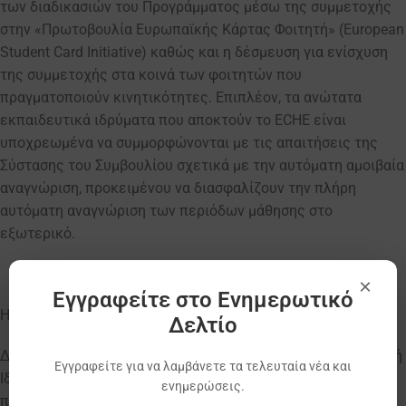
των διαδικασιών του Προγράμματος μέσω της συμμετοχής
στην «Πρωτοβουλία Ευρωπαϊκής Κάρτας Φοιτητή» (European
Student Card Initiative) καθώς και η δέσμευση για ενίσχυση
της συμμετοχής στα κοινά των φοιτητών που
πραγματοποιούν κινητικότητες. Επιπλέον, τα ανώτατα
εκπαιδευτικά ιδρύματα που αποκτούν το ΕCHE είναι
υποχρεωμένα να συμμορφώνονται με τις απαιτήσεις της
Σύστασης του Συμβουλίου σχετικά με την αυτόματη αμοιβαία
αναγνώριση, προκειμένου να διασφαλίζουν την πλήρη
αυτόματη αναγνώριση των περιόδων μάθησης στο
εξωτερικό.
×
Εγγραφείτε στο Ενημερωτικό
Η
Πρόσκληση
αφορά:
Δελτίο
Δημόσια ή Ιδιωτικά Ανώτατα Εκπαιδευτικά Ιδρύματα, δηλαδή
Εγγραφείτε για να λαμβάνετε τα τελευταία νέα και
Ιδρύματα που προσφέρουν αναγνωρισμένα πτυχία ή άλλα
ενημερώσεις.
προσόντα ανώτατου επιπέδου και όποια άλλα Ιδρύματα