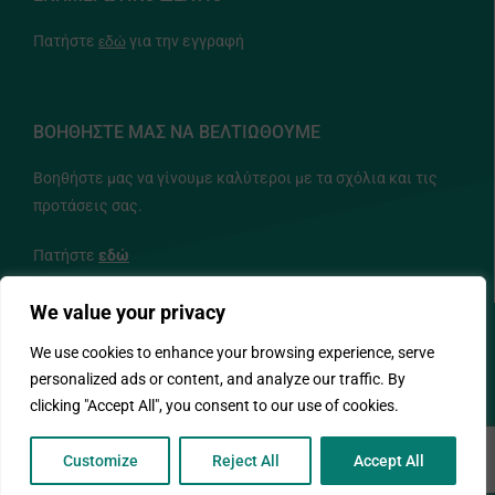
Πατήστε
εδώ
για την εγγραφή
ΒΟΗΘΗΣΤΕ ΜΑΣ ΝΑ ΒΕΛΤΙΩΘΟΥΜΕ
Βοηθήστε μας να γίνουμε καλύτεροι με τα σχόλια και τις
προτάσεις σας.
Πατήστε
εδώ
We value your privacy
ΑΚΟΛΟΥΘΗΣΤΕ ΜΑΣ
We use cookies to enhance your browsing experience, serve
personalized ads or content, and analyze our traffic. By
clicking "Accept All", you consent to our use of cookies.
Customize
Reject All
Accept All
© Copyright 2026 - ΙΔΕΠ - Designed and Developed by NETinfo PLC.