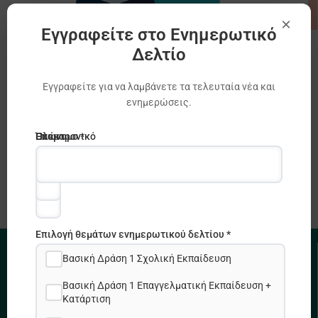
×
Εγγραφείτε στο Ενημερωτικό
Δελτίο
Ευρωπαϊκό Βραβείο Καινοτόμου
Διδασκαλίας 2022
Εγγραφείτε για να λαμβάνετε τα τελευταία νέα και
Erasmus +
ενημερώσεις.
Ηλεκτρονικό
Όνομα
Επώνυμο *
ταχυδρομείο
*
*
Επιλογή θεμάτων ενημερωτικού δελτίου *
Βασική Δράση 1 Σχολική Εκπαίδευση
ΧΡΗΣΙΜΟΙ ΣΥΝΔΕΣΜΟΙ
Βασική Δράση 1 Επαγγελματική Εκπαίδευση +
Κατάρτιση
Πολιτική Απορρήτου