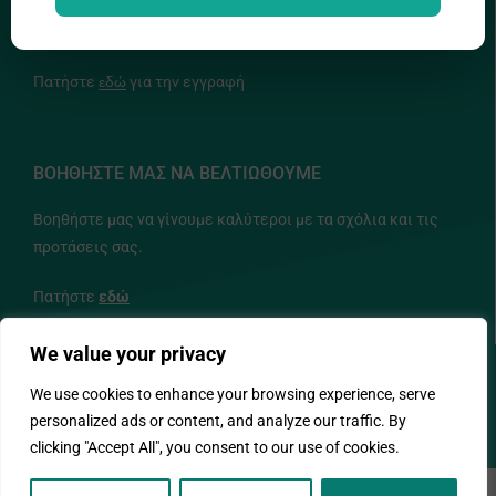
ΕΝΗΜΕΡΩΤΙΚΟ ΔΕΛΤΙΟ
Πατήστε
εδώ
για την εγγραφή
ΒΟΗΘΗΣΤΕ ΜΑΣ ΝΑ ΒΕΛΤΙΩΘΟΥΜΕ
Βοηθήστε μας να γίνουμε καλύτεροι με τα σχόλια και τις
προτάσεις σας.
Πατήστε
εδώ
We value your privacy
ΑΚΟΛΟΥΘΗΣΤΕ ΜΑΣ
We use cookies to enhance your browsing experience, serve
personalized ads or content, and analyze our traffic. By
clicking "Accept All", you consent to our use of cookies.