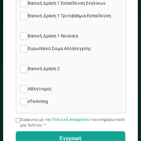
Πολιτική Cookies
Βασική Δράση 1 Εκπαίδευση Ενηλίκων
Χάρτης Ιστοτόπου
Βασική Δράση 1 Τριτοβάθμια Εκπαίδευση
Θέσεις εργασίας
Βασική Δράση 1 Νεολαία
ΔΙΕΥΘΥΝΣΗ
Ευρωπαϊκό Σώμα Αλληλεγγύης
Βασική Δράση 2
Προδρόμου & Δημητρακοπούλου 2, 1090 Λ/σια
Αθλητισμός
+357 22448888
eTwinning
Συμφωνώ με την
Πολιτική Απορρήτου
του ενημερωτικού
μας δελτίου. *
info@idep.org.cy
Εγγραφή