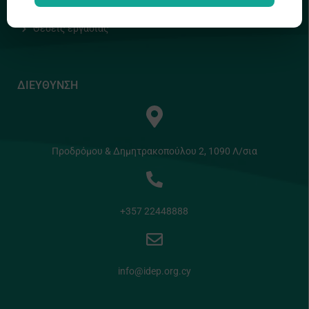
Χάρτης Ιστοτόπου
Θέσεις εργασίας
ΔΙΕΥΘΥΝΣΗ
Προδρόμου & Δημητρακοπούλου 2, 1090 Λ/σια
+357 22448888
info@idep.org.cy