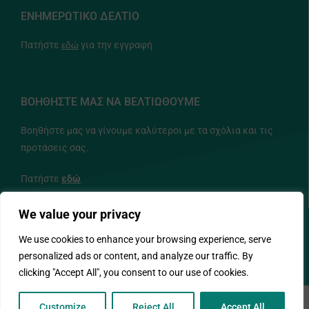
ΕΝΗΜΕΡΩΤΙΚΟ ΔΕΛΤΙΟ
Πατήστε
εδώ
για την εγγραφή
ΒΟΗΘΗΣΤΕ ΜΑΣ ΝΑ ΒΕΛΤΙΩΘΟΥΜΕ
Βοηθήστε μας να γίνουμε καλύτεροι με τα σχόλια και τις
προτάσεις σας.
Πατήστε
εδώ
We value your privacy
ΑΚΟΛΟΥΘΗΣΤΕ ΜΑΣ
We use cookies to enhance your browsing experience, serve
personalized ads or content, and analyze our traffic. By
clicking "Accept All", you consent to our use of cookies.
Customize
Reject All
Accept All