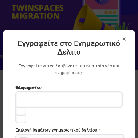
×
Εγγραφείτε στο Ενημερωτικό
Δελτίο
Εγγραφείτε για να λαμβάνετε τα τελευταία νέα και
ενημερώσεις.
Μεταφορά έργων στην Ευρωπαϊκή
Ηλεκτρονικό
Όνομα
Επώνυμο *
Πλατφόρμα Σχολικής Εκπαίδευσης
ταχυδρομείο
*
Erasmus +
,
eTwinning
*
Επιλογή θεμάτων ενημερωτικού δελτίου *