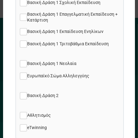
Βασική Δράση 1 Σχολική Εκπαίδευση
Βασική Δράση 1 Επαγγελματική Εκπαίδευση +
Κατάρτιση
Βασική Δράση 1 Εκπαίδευση Ενηλίκων
ΧΡΗΣΙΜΟΙ ΣΥΝΔΕΣΜΟΙ
Βασική Δράση 1 Τριτοβάθμια Εκπαίδευση
Πολιτική Απορρήτου
Πολιτική Cookies
Βασική Δράση 1 Νεολαία
Χάρτης Ιστοτόπου
Θέσεις εργασίας
Ευρωπαϊκό Σώμα Αλληλεγγύης
Βασική Δράση 2
ΔΙΕΥΘΥΝΣΗ
Αθλητισμός
Προδρόμου & Δημητρακοπούλου 2, 1090 Λ/σια
eTwinning