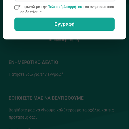
Συμφωνώ με την
Πολιτική Απορρήτου
του ενημερωτικού
μας δελτίου. *
+357 22448888
Εγγραφή
info@idep.org.cy
ΕΝΗΜΕΡΩΤΙΚΟ ΔΕΛΤΙΟ
Πατήστε
εδώ
για την εγγραφή
ΒΟΗΘΗΣΤΕ ΜΑΣ ΝΑ ΒΕΛΤΙΩΘΟΥΜΕ
Βοηθήστε μας να γίνουμε καλύτεροι με τα σχόλια και τις
προτάσεις σας.