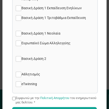
Βασική Δράση 1 Εκπαίδευση Ενηλίκων
Share this post:
Βασική Δράση 1 Τριτοβάθμια Εκπαίδευση
Facebook
Βασική Δράση 1 Νεολαία
X
Ευρωπαϊκό Σώμα Αλληλεγγύης
LinkedIn
Βασική Δράση 2
WhatsApp
Αθλητισμός
eTwinning
Συμφωνώ με την
Πολιτική Απορρήτου
του ενημερωτικού
μας δελτίου. *
ΧΡΗΣΙΜΟΙ ΣΥΝΔΕΣΜΟΙ