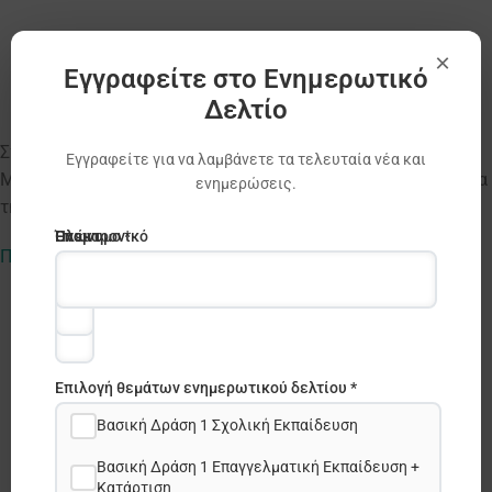
×
Εγγραφείτε στο Ενημερωτικό
Δελτίο
Στo πλαίσιο της δράσης eTwinning, το ΙΔΕΠ Διά Βίου
Εγγραφείτε για να λαμβάνετε τα τελευταία νέα και
Μάθησης ανακοινώνει πρόσκληση για υποβολή αιτήσεων για
ενημερώσεις.
την απόκτηση Εθνικής Ετικέτας Ποιότητας eTwinning.
Ηλεκτρονικό
Όνομα
Επώνυμο *
Πληροφορίες
ταχυδρομείο
*
*
Επιλογή θεμάτων ενημερωτικού δελτίου *
Βασική Δράση 1 Σχολική Εκπαίδευση
Βασική Δράση 1 Επαγγελματική Εκπαίδευση +
Κατάρτιση