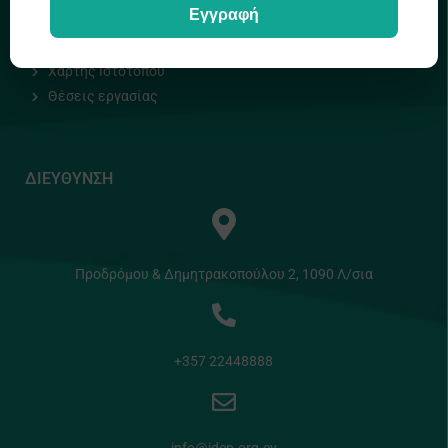
Εγγραφή
Πολιτική Απορρήτου
Πολιτική Cookies
Χάρτης Ιστοτόπου
Θέσεις εργασίας
ΔΙΕΥΘΥΝΣΗ
Προδρόμου & Δημητρακοπούλου 2, 1090 Λ/σια
+357 22448888