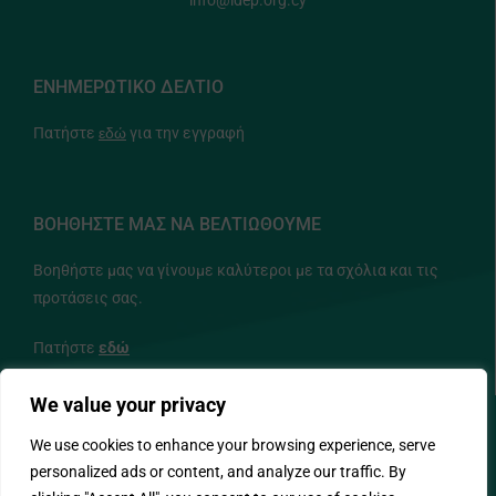
info@idep.org.cy
ΕΝΗΜΕΡΩΤΙΚΟ ΔΕΛΤΙΟ
Πατήστε
εδώ
για την εγγραφή
ΒΟΗΘΗΣΤΕ ΜΑΣ ΝΑ ΒΕΛΤΙΩΘΟΥΜΕ
Βοηθήστε μας να γίνουμε καλύτεροι με τα σχόλια και τις
προτάσεις σας.
Πατήστε
εδώ
We value your privacy
ΑΚΟΛΟΥΘΗΣΤΕ ΜΑΣ
We use cookies to enhance your browsing experience, serve
personalized ads or content, and analyze our traffic. By