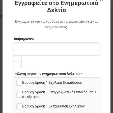
Εγγραφείτε στο Ενημερωτικό
Δελτίο
Πατήστε
εδώ
για περισσότερες πληροφορίες.
Εγγραφείτε για να λαμβάνετε τα τελευταία νέα και
ενημερώσεις.
Ηλεκτρονικό
Όνομα
Επώνυμο *
ταχυδρομείο
*
*
Επιλογή θεμάτων ενημερωτικού δελτίου *
Βασική Δράση 1 Σχολική Εκπαίδευση
Βασική Δράση 1 Επαγγελματική Εκπαίδευση +
Κατάρτιση
Share this post:
Βασική Δράση 1 Εκπαίδευση Ενηλίκων
Facebook