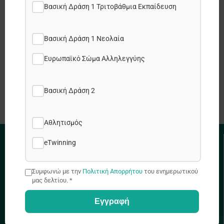
Βασική Δράση 1 Τριτοβάθμια Εκπαίδευση
X
Βασική Δράση 1 Νεολαία
LinkedIn
Ευρωπαϊκό Σώμα Αλληλεγγύης
WhatsApp
Βασική Δράση 2
Αθλητισμός
eTwinning
ΧΡΗΣΙΜΟΙ ΣΥΝΔΕΣΜΟΙ
Συμφωνώ με την
Πολιτική Απορρήτου
του ενημερωτικού
Πολιτική Απορρήτου
μας δελτίου. *
Πολιτική Cookies
Χάρτης Ιστοτόπου
Εγγραφή
Θέσεις εργασίας