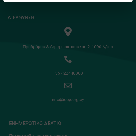
ΔΙΕΥΘΥΝΣΗ
Προδρόμου & Δημητρακοπούλου 2, 1090 Λ/σια
+357 22448888
info@idep.org.cy
ΕΝΗΜΕΡΩΤΙΚΟ ΔΕΛΤΙΟ