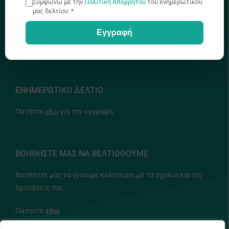
Συμφωνώ με την
Πολιτική Απορρήτου
του ενημερωτικού
+357 22448888
μας δελτίου. *
Εγγραφή
info@idep.org.cy
ΕΝΗΜΕΡΩΤΙΚΟ ΔΕΛΤΙΟ
Πατήστε
εδώ
για την εγγραφή
ΒΟΗΘΗΣΤΕ ΜΑΣ ΝΑ ΒΕΛΤΙΩΘΟΥΜΕ
Βοηθήστε μας να γίνουμε καλύτεροι με τα σχόλια και τις
προτάσεις σας.
Πατήστε
εδώ