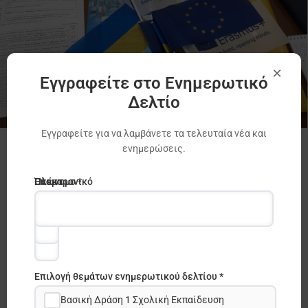
×
Εγγραφείτε στο Ενημερωτικό
Δελτίο
Εγγραφείτε για να λαμβάνετε τα τελευταία νέα και
ενημερώσεις.
Κατάσταση στην Ουκρανία
European Solidarity Corps
Ηλεκτρονικό
Όνομα
Επώνυμο *
ταχυδρομείο
*
*
Επιλογή θεμάτων ενημερωτικού δελτίου *
Βασική Δράση 1 Σχολική Εκπαίδευση