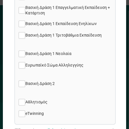
Βασική Δράση 1 Επαγγελματική Εκπαίδευση +
Κατάρτιση
ΧΡΗΣΙΜΟΙ ΣΥΝΔΕΣΜΟΙ
Βασική Δράση 1 Εκπαίδευση Ενηλίκων
Πολιτική Απορρήτου
Βασική Δράση 1 Τριτοβάθμια Εκπαίδευση
Πολιτική Cookies
Χάρτης Ιστοτόπου
Βασική Δράση 1 Νεολαία
Θέσεις εργασίας
Ευρωπαϊκό Σώμα Αλληλεγγύης
ΔΙΕΥΘΥΝΣΗ
Βασική Δράση 2
Αθλητισμός
Προδρόμου & Δημητρακοπούλου 2, 1090 Λ/σια
eTwinning