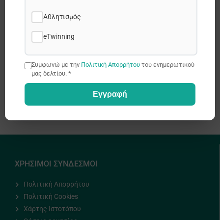
Facebook
Αθλητισμός
X
eTwinning
Συμφωνώ με την
Πολιτική Απορρήτου
του ενημερωτικού
LinkedIn
μας δελτίου. *
Εγγραφή
WhatsApp
ΧΡΗΣΙΜΟΙ ΣΥΝΔΕΣΜΟΙ
Πολιτική Απορρήτου
Πολιτική Cookies
Χάρτης Ιστοτόπου