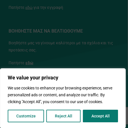
Πατήστε
εδώ
για την εγγραφή
ΒΟΗΘΗΣΤΕ ΜΑΣ ΝΑ ΒΕΛΤΙΩΘΟΥΜΕ
Βοηθήστε μας να γίνουμε καλύτεροι με τα σχόλια και τις
προτάσεις σας.
Πατήστε
εδώ
We value your privacy
ΑΚΟΛΟΥΘΗΣΤΕ ΜΑΣ
We use cookies to enhance your browsing experience, serve
personalized ads or content, and analyze our traffic. By
clicking "Accept All", you consent to our use of cookies.
Customize
Reject All
Accept All
© Copyright 2026 - ΙΔΕΠ - Designed and Developed by NETinfo PLC.
All rights reserved.