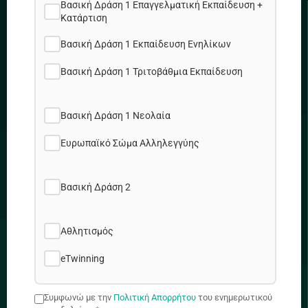
Βασική Δράση 1 Επαγγελματική Εκπαίδευση +
Κατάρτιση
ΧΡΗΣΙΜΟΙ ΣΥΝΔΕΣΜΟΙ
Βασική Δράση 1 Εκπαίδευση Ενηλίκων
Πολιτική Απορρήτου
Βασική Δράση 1 Τριτοβάθμια Εκπαίδευση
Πολιτική Cookies
Χάρτης Ιστοτόπου
Θέσεις εργασίας
Βασική Δράση 1 Νεολαία
Ευρωπαϊκό Σώμα Αλληλεγγύης
ΔΙΕΥΘΥΝΣΗ
Βασική Δράση 2
Προδρόμου & Δημητρακοπούλου 2, 1090 Λ/σια
Αθλητισμός
eTwinning
+357 22448888
Συμφωνώ με την
Πολιτική Απορρήτου
του ενημερωτικού