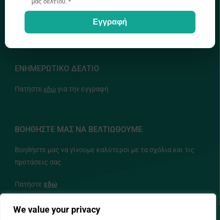
μας δελτίου. *
Εγγραφή
info@idep.org.cy
ΕΝΗΜΕΡΩΤΙΚΟ ΔΕΛΤΙΟ
Πατήστε
εδώ
για την εγγραφή
ΒΟΗΘΗΣΤΕ ΜΑΣ ΝΑ ΒΕΛΤΙΩΘΟΥΜΕ
Βοηθήστε μας να γίνουμε καλύτεροι με τα σχόλια και τις
προτάσεις σας.
Πατήστε
εδώ
We value your privacy