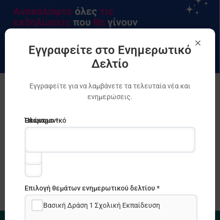
×
Εγγραφείτε στο Ενημερωτικό
Δελτίο
Εγγραφείτε για να λαμβάνετε τα τελευταία νέα και
Erasmus Days 13 – 18 Οκτωβρίου 2025 |
ενημερώσεις.
Όλες οι εκδηλώσεις που θα
πραγματοποιηθούν σε Δήμους
Ηλεκτρονικό
Όνομα
Επώνυμο *
Erasmus +
,
Erasmus Days
ταχυδρομείο
*
*
Επιλογή θεμάτων ενημερωτικού δελτίου *
Βασική Δράση 1 Σχολική Εκπαίδευση