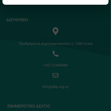
ΔΙΕΥΘΥΝΣΗ
Προδρόμου & Δημητρακοπούλου 2, 1090 Λ/σια
+357 22448888
info@idep.org.cy
ΕΝΗΜΕΡΩΤΙΚΟ ΔΕΛΤΙΟ