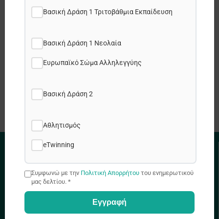
Facebook
Βασική Δράση 1 Τριτοβάθμια Εκπαίδευση
X
Βασική Δράση 1 Νεολαία
Ευρωπαϊκό Σώμα Αλληλεγγύης
LinkedIn
WhatsApp
Βασική Δράση 2
Αθλητισμός
eTwinning
ΧΡΗΣΙΜΟΙ ΣΥΝΔΕΣΜΟΙ
Συμφωνώ με την
Πολιτική Απορρήτου
του ενημερωτικού
Πολιτική Απορρήτου
μας δελτίου. *
Πολιτική Cookies
Εγγραφή
Χάρτης Ιστοτόπου
Θέσεις εργασίας