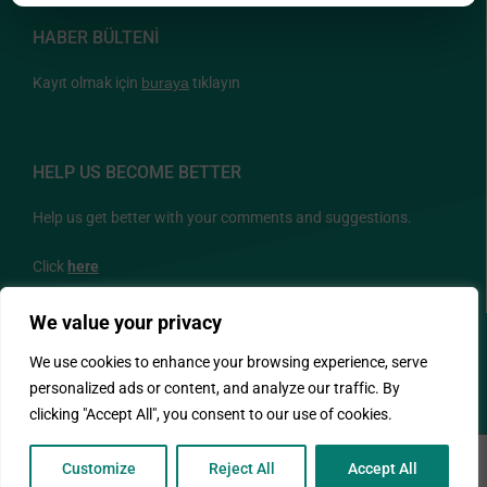
HABER BÜLTENİ
Kayıt olmak için
buraya
tıklayın
HELP US BECOME BETTER
Help us get better with your comments and suggestions.
Click
here
We value your privacy
BİZİ TAKİP EDİN
We use cookies to enhance your browsing experience, serve
personalized ads or content, and analyze our traffic. By
clicking "Accept All", you consent to our use of cookies.
Customize
Reject All
Accept All