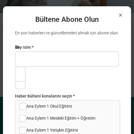
×
Bültene Abone Olun
Διαχείριση Σχεδίων
En son haberleri ve güncellemeleri almak için abone olun.
European Solidarity Corps
E-
İlk
Soy isim *
posta
adı
Adresi
*
*
Haber bülteni konularını seçin *
Ana Eylem 1 Okul Eğitimi
FAYDALI BAĞLANTILAR
Ana Eylem 1 Mesleki Eğitim + Öğretim
Gizlilik Politikası
Ana Eylem 1 Yetişkin Eğitimi