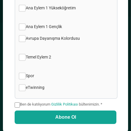
Çerez Politikamız
Site Haritası
Ana Eylem 1 Yükseköğretim
İşler
Ana Eylem 1 Gençlik
Avrupa Dayanışma Kolordusu
ADRES
Temel Eylem 2
2, Prodromou & Demetrakopoulou, 1090 Nicosia
Spor
eTwinning
+357 22448888
Ben de katılıyorum
Gizlilik Politikası
bültenimizin. *
Abone Ol
info@idep.org.cy