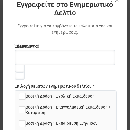
×
Εγγραφείτε στο Ενημερωτικό
Δελτίο
Εγγραφείτε για να λαμβάνετε τα τελευταία νέα και
ενημερώσεις.
Ηλεκτρονικό
Όνομα
Επώνυμο *
ταχυδρομείο
*
*
ΙΔΕΠ Διά Βίου Μάθησης: Νέο
Διοικητικό Συμβούλιο
Erasmus +
,
eTwinning
Επιλογή θεμάτων ενημερωτικού δελτίου *
Βασική Δράση 1 Σχολική Εκπαίδευση
Βασική Δράση 1 Επαγγελματική Εκπαίδευση +
Κατάρτιση
Βασική Δράση 1 Εκπαίδευση Ενηλίκων