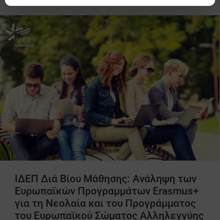
ΙΔΕΠ Διά Βίου Μάθησης: Aνάληψη των
Ευρωπαϊκών Προγραμμάτων Erasmus+
για τη Νεολαία και του Προγράμματος
του Ευρωπαϊκού Σώματος Αλληλεγγύης