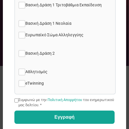
Βασική Δράση 1 Τριτοβάθμια Εκπαίδευση
Βασική Δράση 1 Νεολαία
Ευρωπαϊκό Σώμα Αλληλεγγύης
Βασική Δράση 2
Αθλητισμός
Πρόσκληση 2024 – Πιστοποίηση με το
Χάρτη Erasmus (ECHE) Τριτοβάθμιας
eTwinning
Εκπαίδευσης.
Συμφωνώ με την
Πολιτική Απορρήτου
του ενημερωτικού
Erasmus +
μας δελτίου. *
Εγγραφή